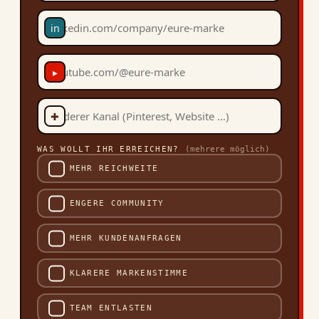
in
▸
✚
WAS WOLLT IHR ERREICHEN?
(mehrere möglich)
MEHR REICHWEITE
ENGERE COMMUNITY
MEHR KUNDENANFRAGEN
KLARERE MARKENSTIMME
TEAM ENTLASTEN