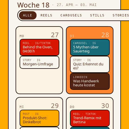
Woche 18
· 27. APR – 03. MAI
ALLE
REELS
CAROUSELS
STILLS
STORIE
27
28
MO
DI
REEL · IG/TIKTOK
CAROUSEL · IG
Behind the Oven,
5 Mythen über
04:00 h
Sauerteig
STORY · IG
STORY · IG
Morgen-Umfrage
Quiz: Erkennst du
es?
LINKEDIN
Was Handwerk
heute kostet
29
30
MI
DO
POST · IG
REEL · TIKTOK
Produkt-Shot:
Trend-Remix mit
Dinkelbrot
Bettina