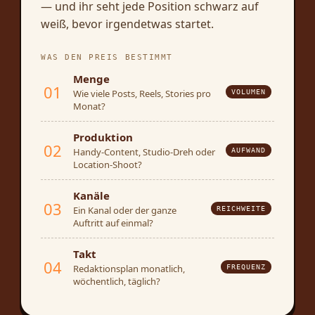
— und ihr seht jede Position schwarz auf
weiß, bevor irgendetwas startet.
WAS DEN PREIS BESTIMMT
Menge
01
Wie viele Posts, Reels, Stories pro
VOLUMEN
Monat?
Produktion
02
Handy-Content, Studio-Dreh oder
AUFWAND
Location-Shoot?
Kanäle
03
Ein Kanal oder der ganze
REICHWEITE
Auftritt auf einmal?
Takt
04
Redaktionsplan monatlich,
FREQUENZ
wöchentlich, täglich?