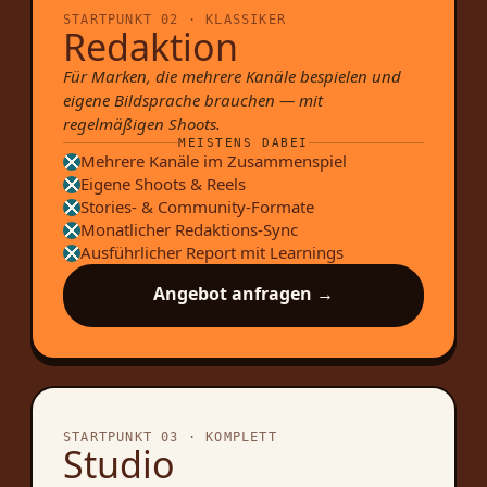
STARTPUNKT 02 · KLASSIKER
Redaktion
Für Marken, die mehrere Kanäle bespielen und
eigene Bildsprache brauchen — mit
regelmäßigen Shoots.
MEISTENS DABEI
Mehrere Kanäle im Zusammenspiel
Eigene Shoots & Reels
Stories- & Community-Formate
Monatlicher Redaktions-Sync
Ausführlicher Report mit Learnings
Angebot anfragen →
STARTPUNKT 03 · KOMPLETT
Studio