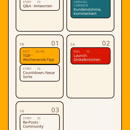
STORY · IG
CAROUSEL ·
Q&A · Antworten
LINKEDIN
Kundenstimme,
kommentiert
01
02
FR
SA
POST · IG/FB
REEL · IG
TGIF ·
Launch:
Wochenende-Tipp
Dinkelbrötchen
STORY · IG
Countdown: Neue
Sorte
03
SO
STORY · IG
Re-Posts ·
Community