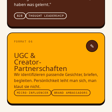
haben was gelernt."
B2B
THOUGHT LEADERSHIP
FORMAT 06
✎
UGC &
Creator-
Partnerschaften
Wir identifizieren passende Gesichter, briefen,
begleiten. Persönlichkeit leiht man sich, man
klaut sie nicht.
MICRO-INFLUENCER
BRAND AMBASSADORS