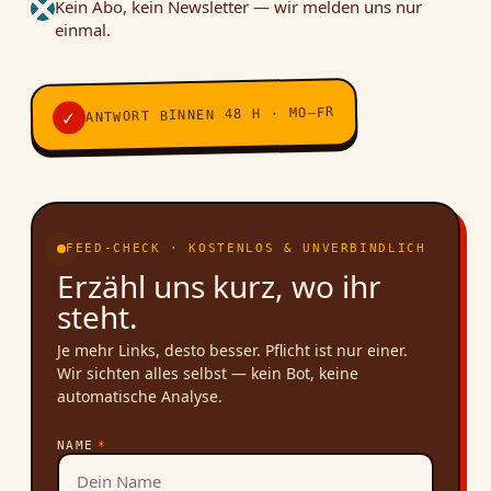
Kein Abo, kein Newsletter — wir melden uns nur
einmal.
ANTWORT BINNEN 48 H · MO–FR
✓
FEED-CHECK · KOSTENLOS & UNVERBINDLICH
Erzähl uns kurz, wo ihr
steht.
Je mehr Links, desto besser. Pflicht ist nur einer.
Wir sichten alles selbst — kein Bot, keine
automatische Analyse.
NAME
*